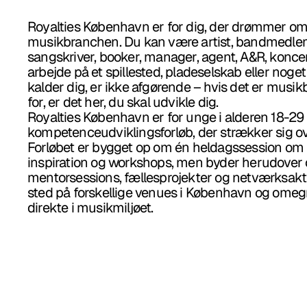
Royalties København er for dig, der drømmer om e
musikbranchen. Du kan være artist, bandmedlem,
sangskriver, booker, manager, agent, A&R, koncer
arbejde på et spillested, pladeselskab eller noget
kalder dig, er ikke afgørende – hvis det er musi
for, er det her, du skal udvikle dig.
Royalties København er for unge i alderen 18-29 o
kompetenceudviklingsforløb, der strækker sig ov
Forløbet er bygget op om én heldagssession o
inspiration og workshops, men byder herudover 
mentorsessions, fællesprojekter og netværksaktivi
sted på forskellige venues i København og omegn
direkte i musikmiljøet.