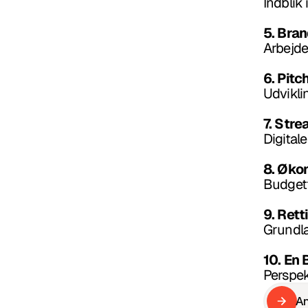
Indblik
5. Bra
Arbejde
6. Pitc
Udviklin
7. Str
Digitale
8. Øko
Budgett
9. Ret
Grundlæ
10. En
Perspekt
A