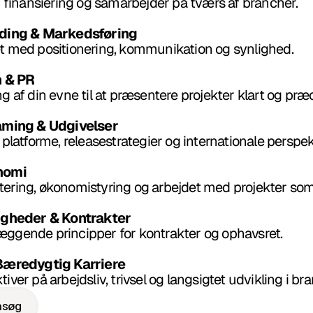
 i finansiering og samarbejder på tværs af brancher.
nding & Markedsføring
t med positionering, kommunikation og synlighed.
h & PR
g af din evne til at præsentere projekter klart og præc
eaming & Udgivelser
 platforme, releasestrategier og internationale perspek
nomi
ering, økonomistyring og arbejdet med projekter som 
tigheder & Kontrakter
ggende principper for kontrakter og ophavsret.
 Bæredygtig Karriere
iver på arbejdsliv, trivsel og langsigtet udvikling i br
nsøg