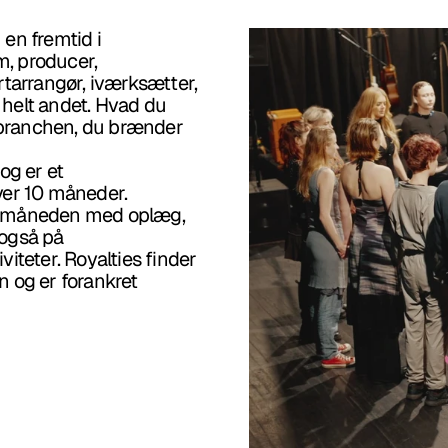
n fremtid i 
 producer, 
tarrangør, iværksætter, 
 helt andet. Hvad du 
kbranchen, du brænder 
g er et 
er 10 måneder. 
m måneden med oplæg, 
også på 
teter. Royalties finder 
 og er forankret 