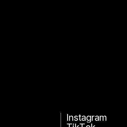
RO
I
n
s
t
a
g
r
a
m